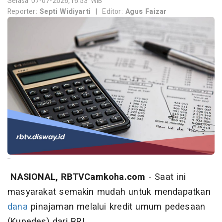
Selasa 07-07-2026,16:53 WIB
Reporter:
Septi Widiyarti
|
Editor:
Agus Faizar
--
NASIONAL, RBTVCamkoha.com
- Saat ini
masyarakat semakin mudah untuk mendapatkan
dana
pinajaman melalui kredit umum pedesaan
(Kupedes) dari BRI.