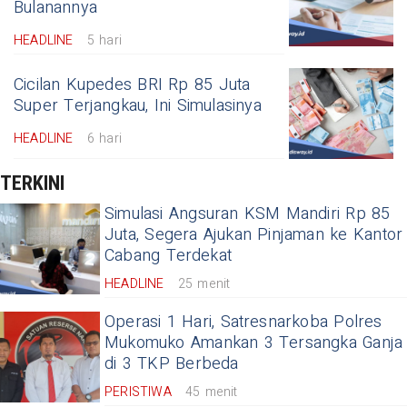
Bulanannya
HEADLINE
5 hari
Cicilan Kupedes BRI Rp 85 Juta
Super Terjangkau, Ini Simulasinya
HEADLINE
6 hari
TERKINI
Simulasi Angsuran KSM Mandiri Rp 85
Juta, Segera Ajukan Pinjaman ke Kantor
Cabang Terdekat
HEADLINE
25 menit
Operasi 1 Hari, Satresnarkoba Polres
Mukomuko Amankan 3 Tersangka Ganja
di 3 TKP Berbeda
PERISTIWA
45 menit