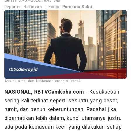
Selasa 07-07-2026,19:47 WIB
Reporter:
Hafidzah
|
Editor:
Purnama Sakti
Apa saja ciri dan kebiasaan orang sukses?--
NASIONAL, RBTVCamkoha.com
- Kesuksesan
sering kali terlihat seperti sesuatu yang besar,
rumit, dan penuh keberuntungan. Padahal jika
diperhatikan lebih dalam, kunci utamanya justru
ada pada kebiasaan kecil yang dilakukan setiap