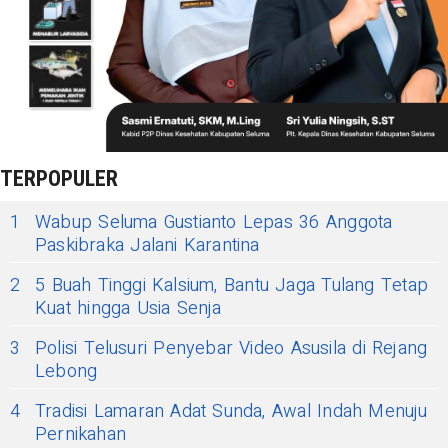
TERPOPULER
1
Wabup Seluma Gustianto Lepas 36 Anggota
Paskibraka Jalani Karantina
2
5 Buah Tinggi Kalsium, Bantu Jaga Tulang Tetap
Kuat hingga Usia Senja
3
Polisi Telusuri Penyebar Video Asusila di Rejang
Lebong
4
Tradisi Lamaran Adat Sunda, Awal Indah Menuju
Pernikahan