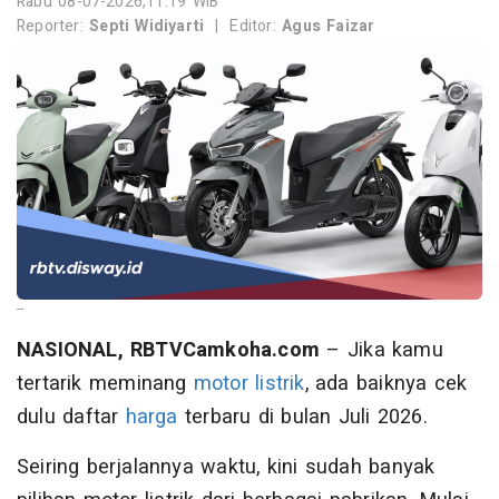
Rabu 08-07-2026,11:19 WIB
Reporter:
Septi Widiyarti
|
Editor:
Agus Faizar
--
NASIONAL, RBTVCamkoha.com
– Jika kamu
tertarik meminang
motor listrik
, ada baiknya cek
dulu daftar
harga
terbaru di bulan Juli 2026.
Seiring berjalannya waktu, kini sudah banyak