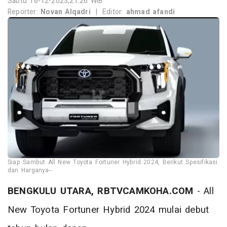
Sabtu 16-12-2023,21:26 WIB
Reporter:
Novan Alqadri
|
Editor:
ahmad afandi
Siap Sambut All New Toyota Fortuner Hybrid 2024, Berikut Spesifikasi
dan Harganya--
BENGKULU UTARA, RBTVCAMKOHA.COM
- All
New Toyota Fortuner Hybrid 2024 mulai debut